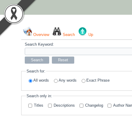
Overview
Search
Up
Search Keyword:
Search
Reset
Search for:
All words
Any words
Exact Phrase
Search only in:
Titles
Descriptions
Changelog
Author Na